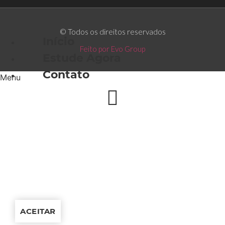
© Todos os direitos reservados
Início
Feito por Evo Group
Estude Agora
Contato
Menu
Ao clicar no botão
ACEITAR,
O usuário manifesta conhecer e
aceitar a navegação com utilização de cookies, a
política de
privacidade
e os
termos de uso
do META, moldada
conforme a LGPD.
ACEITAR