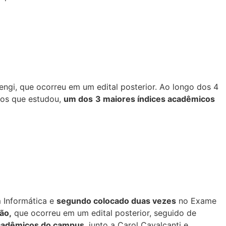
gi, que ocorreu em um edital posterior. Ao longo dos 4
nos que estudou,
um dos
3 maiores índices acadêmicos
m Informática e
segundo colocado duas vezes
no Exame
ão,
que ocorreu em um edital posterior, seguido de
acadêmicos do campus
, junto a Carol Cavalcanti e