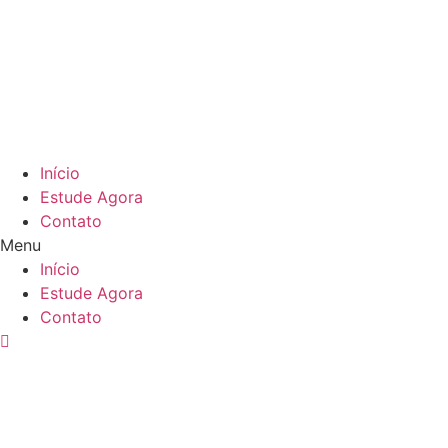
Ir
para
o
conteúdo
Início
Estude Agora
Contato
Menu
Início
Estude Agora
Contato