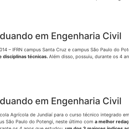
aduando em Engenharia Civil
14 – IFRN campus Santa Cruz e campus São Paulo do Poten
e disciplinas técnicas.
Além disso, possuiu, durante os 4 a
aduando em Engenharia Civil
ola Agrícola de Jundiaí para o curso técnico integrado e
us São Paulo do Potengi, neste último com
a melhor redaç
urante os 4 anos que estudou,
um dos 3 maiores índices 